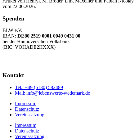
Artikel von Henryk M. Broder, Dirk Maxeiner und Fabian Nicolay
vom 22.06.2026.
Spenden
BLW e.V.
IBAN:
DE80 2519 0001 0049 0431 00
bei der Hannoverschen Volksbank
(BIC: VOHADE2HXXX)
Kontakt
Tel.: +49 (5130) 582489
Mail: info@lebenswerte-wedemark.de
Impressum
Datenschutz
Vereinssatzung
Impressum
Datenschutz
Vereinssatzung